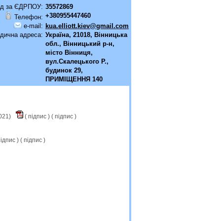
д за ЄДРПОУ:
35572869
+380955447460
Телефон:
e-mail:
kua.elliott.kiev@gmail.com
дична адреса:
Україна, 21018, Вінницька
обл., Вінницький р-н,
місто Вінниця,
вул.Скалецького Р.,
будинок 29,
ПРИМІЩЕННЯ 140
2021)
(
підпис
) (
підпис
)
ідпис
) (
підпис
)