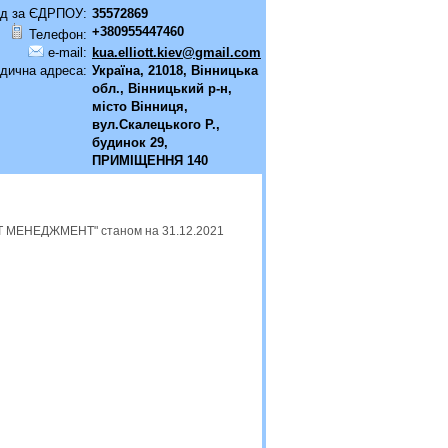
д за ЄДРПОУ:
35572869
+380955447460
Телефон:
e-mail:
kua.elliott.kiev@gmail.com
дична адреса:
Україна, 21018, Вінницька
обл., Вінницький р-н,
місто Вінниця,
вул.Скалецького Р.,
будинок 29,
ПРИМІЩЕННЯ 140
СЕТ МЕНЕДЖМЕНТ" станом на 31.12.2021